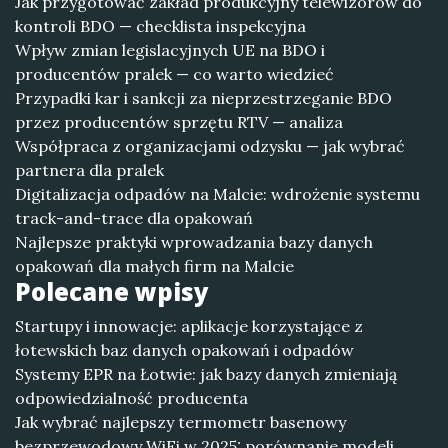
Jak przygotować zakład produkcyjny telewizorów do
kontroli BDO — checklista inspekcyjna
Wpływ zmian legislacyjnych UE na BDO i
producentów pralek — co warto wiedzieć
Przypadki kar i sankcji za nieprzestrzeganie BDO
przez producentów sprzętu RTV — analiza
Współpraca z organizacjami odzysku — jak wybrać
partnera dla pralek
Digitalizacja odpadów na Malcie: wdrożenie systemu
track-and-trace dla opakowań
Najlepsze praktyki wprowadzania bazy danych
opakowań dla małych firm na Malcie
Polecane wpisy
Startupy i innowacje: aplikacje korzystające z
łotewskich baz danych opakowań i odpadów
Systemy EPR na Łotwie: jak bazy danych zmieniają
odpowiedzialność producenta
Jak wybrać najlepszy termometr basenowy
bezprzewodowy WiFi w 2025: porównanie modeli