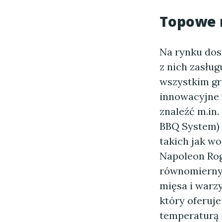
Topowe m
Na rynku dost
z nich zasług
wszystkim gri
innowacyjne 
znaleźć m.in.
BBQ System) 
takich jak w
Napoleon Rogu
równomiernym
mięsa i warzy
który oferuje
temperaturą 