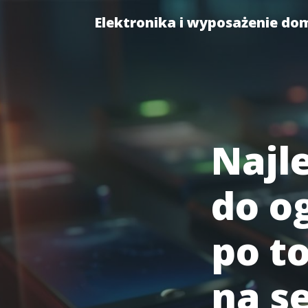
Elektronika i wyposażenie do
Najl
do o
po t
na s