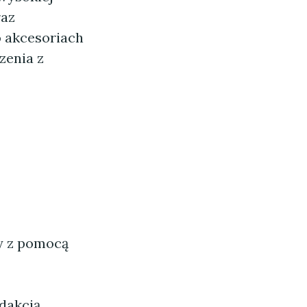
raz
 akcesoriach
zenia z
ny z pomocą
dakcją.