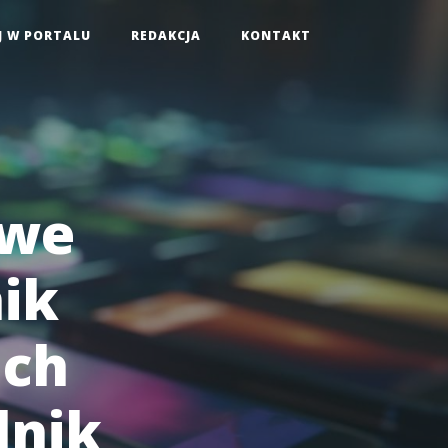
J W PORTALU
REDAKCJA
KONTAKT
owe
ik
ach
dnik