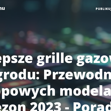
mu
PUBLIKU
epsze grille gaz
grodu: Przewodn
opowych model
ezon 2023 - Pora