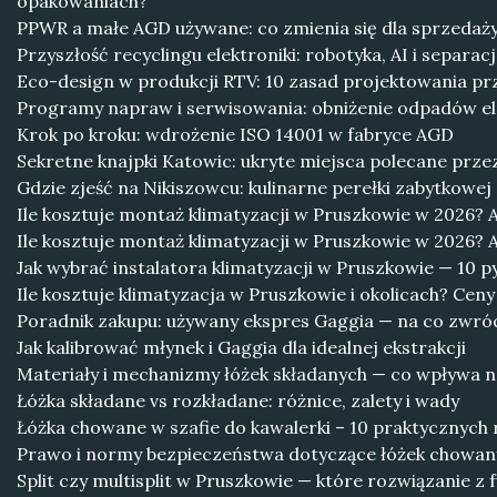
opakowaniach?
PPWR a małe AGD używane: co zmienia się dla sprzedaży
Przyszłość recyclingu elektroniki: robotyka, AI i separa
Eco-design w produkcji RTV: 10 zasad projektowania p
Programy napraw i serwisowania: obniżenie odpadów e
Krok po kroku: wdrożenie ISO 14001 w fabryce AGD
Sekretne knajpki Katowic: ukryte miejsca polecane prze
Gdzie zjeść na Nikiszowcu: kulinarne perełki zabytkowej 
Ile kosztuje montaż klimatyzacji w Pruszkowie w 2026? A
Ile kosztuje montaż klimatyzacji w Pruszkowie w 2026? A
Jak wybrać instalatora klimatyzacji w Pruszkowie — 10 p
Ile kosztuje klimatyzacja w Pruszkowie i okolicach? Cen
Poradnik zakupu: używany ekspres Gaggia — na co zwró
Jak kalibrować młynek i Gaggia dla idealnej ekstrakcji
Materiały i mechanizmy łóżek składanych — co wpływa n
Łóżka składane vs rozkładane: różnice, zalety i wady
Łóżka chowane w szafie do kawalerki – 10 praktycznych
Prawo i normy bezpieczeństwa dotyczące łóżek chowany
Split czy multisplit w Pruszkowie — które rozwiązanie z 