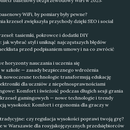
mometr basenowy bezprzewodowy WiFi w 2025:
basenowy WiFi, by pomiary były pewne?
ia krzeseł zwiększyła przychody dzięki SEO i social
eseł: tasiemki, pokrowce i dodatki DIY
 jak wybrać styl i uniknąć najczęstszych błędów
hecklista przed podpisaniem umowy i na co zwrócić
e horyzonty nauczania i uczenia się
 w szkole — zasady bezpiecznego wdrożenia
Jak nowoczesne technologie transformują edukację
ektroniki dla uczniów z niepełnosprawnościami
gowe: Komfort i świeżość podczas długich sesji grania
krzeseł gamingowych — nowe technologie i trendy
cją wysokości: Komfort i ergonomia dla graczy w
 tradycyjne: czy regulacja wysokości poprawi twoją grę?
e w Warszawie dla rosyjskojęzycznych przedsiębiorców