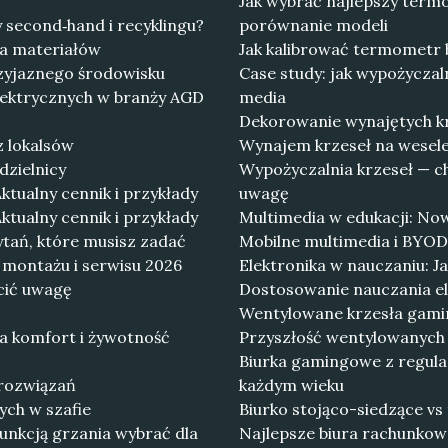
Jak wybrać najlepszy ter
 second‑hand i recyklingu?
porównanie modeli
cja materiałów
Jak kalibrować termometr 
rzyjaznego środowisku
Case study: jak wypożyczaln
lektrycznych w branży AGD
media
Dekorowanie wynajętych krz
z lokalsów
Wynajem krzeseł na wesele:
dzielnicy
Wypożyczalnia krzeseł — c
ktualny cennik i przykłady
uwagę
ktualny cennik i przykłady
Multimedia w edukacji: Now
ytań, które musisz zadać
Mobilne multimedia i BYOD
y montażu i serwisu 2026
Elektronika w nauczaniu: 
cić uwagę
Dostosowanie nauczania el
Wentylowane krzesła gamin
a komfort i żywotność
Przyszłość wentylowanych 
Biurka gamingowe z regula
 rozwiązań
każdym wieku
ch w szafie
Biurko stojąco-siedzące vs
funkcją grzania wybrać dla
Najlepsze biura rachunkow