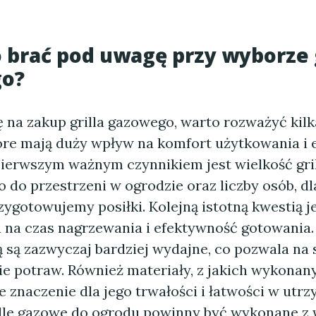
 brać pod uwagę przy wyborze g
o?
ę na zakup grilla gazowego, warto rozważyć kil
óre mają duży wpływ na komfort użytkowania i
 Pierwszym ważnym czynnikiem jest wielkość gri
 do przestrzeni w ogrodzie oraz liczby osób, dl
ygotowujemy posiłki. Kolejną istotną kwestią je
 na czas nagrzewania i efektywność gotowania.
 są zazwyczaj bardziej wydajne, co pozwala na 
 potraw. Również materiały, z jakich wykonany j
 znaczenie dla jego trwałości i łatwości w utrz
ille gazowe do ogrodu powinny być wykonane z 