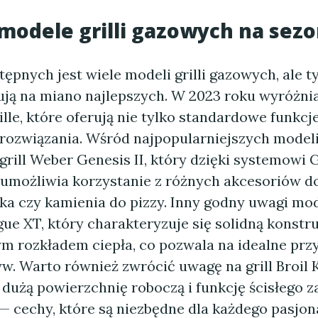
odele grilli gazowych na sezo
ępnych jest wiele modeli grilli gazowych, ale t
ują na miano najlepszych. W 2023 roku wyróżnia
lle, które oferują nie tylko standardowe funkcje
rozwiązania. Wśród najpopularniejszych model
 grill Weber Genesis II, który dzięki systemow
umożliwia korzystanie z różnych akcesoriów d
oka czy kamienia do pizzy. Inny godny uwagi mod
e XT, który charakteryzuje się solidną konstru
 rozkładem ciepła, co pozwala na idealne prz
w. Warto również zwrócić uwagę na grill Broil K
 dużą powierzchnię roboczą i funkcję ścisłego 
— cechy, które są niezbędne dla każdego pasjon