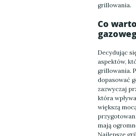
grillowania.
Co warto
gazoweg
Decydując si
aspektów, kt
grillowania.
dopasować go
zazwyczaj prz
która wpływa
większą mocą
przygotowanie
mają ogromne
Najlepsze gr