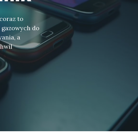
 coraz to
w gazowych do
ania, a
hwil