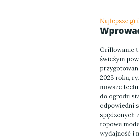
Najlepsze gr
Wprowadz
Grillowanie 
świeżym powi
przygotowani
2023 roku, ry
nowsze techn
do ogrodu sta
odpowiedni s
spędzonych z
topowe model
wydajność i 