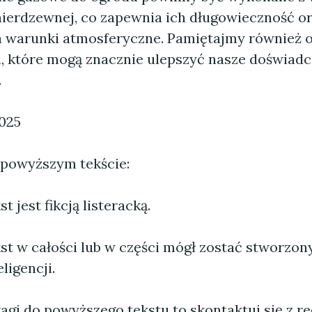
 nierdzewnej, co zapewnia ich długowieczność o
 warunki atmosferyczne. Pamiętajmy również o
 które mogą znacznie ulepszyć nasze doświadc
.
2025
 powyższym tekście:
 jest fikcją listeracką.
st w całości lub w części mógł zostać stworzo
ligencji.
agi do powyższego tekstu to skontaktuj się z re