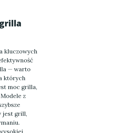
rilla
ka kluczowych
 efektywność
lla — warto
a których
st moc grilla,
 Modele z
szybsze
est grill,
ymaniu.
wysokiej