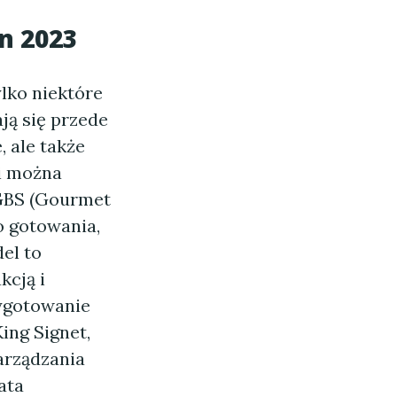
n 2023
ylko niektóre
ją się przede
, ale także
i można
i GBS (Gourmet
o gotowania,
el to
kcją i
ygotowanie
ing Signet,
zarządzania
ata