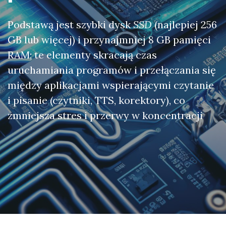
Podstawą jest szybki dysk
SSD
(najlepiej 256
GB lub więcej) i przynajmniej 8 GB pamięci
RAM; te elementy skracają czas
uruchamiania programów i przełączania się
między aplikacjami wspierającymi czytanie
i pisanie (czytniki, TTS, korektory), co
zmniejsza stres i przerwy w koncentracji