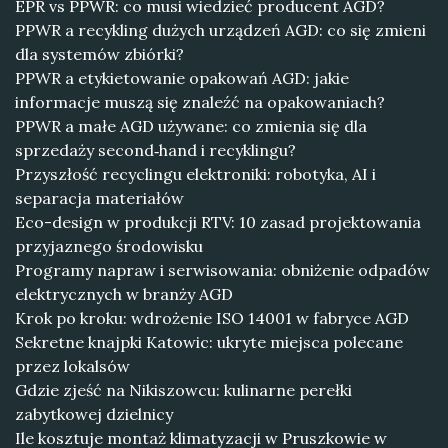
EPR vs PPWR: co musi wiedzieć producent AGD?
PPWR a recykling dużych urządzeń AGD: co się zmieni
dla systemów zbiórki?
PPWR a etykietowanie opakowań AGD: jakie
informacje muszą się znaleźć na opakowaniach?
PPWR a małe AGD używane: co zmienia się dla
sprzedaży second‑hand i recyklingu?
Przyszłość recyclingu elektroniki: robotyka, AI i
separacja materiałów
Eco-design w produkcji RTV: 10 zasad projektowania
przyjaznego środowisku
Programy napraw i serwisowania: obniżenie odpadów
elektrycznych w branży AGD
Krok po kroku: wdrożenie ISO 14001 w fabryce AGD
Sekretne knajpki Katowic: ukryte miejsca polecane
przez lokalsów
Gdzie zjeść na Nikiszowcu: kulinarne perełki
zabytkowej dzielnicy
Ile kosztuje montaż klimatyzacji w Pruszkowie w