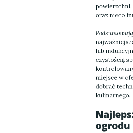
powierzchni.
oraz nieco in
Podsumowują
najważniejsz
lub indukcyj
czystością s
kontrolowany
miejsce w of
dobrać techn
kulinarnego.
Najleps
ogrodu 