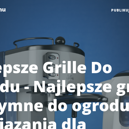
mu
PUBLIKU
psze Grille Do
u - Najlepsze gr
ymne do ogrod
iązania dla