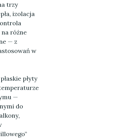
na trzy
ła, izolacja
kontrola
o na różne
jne — z
zastosowań w
płaskie płyty
j temperaturze
dymu —
alnymi do
alkony,
w
rillowego”