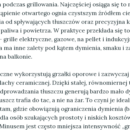
podczas grillowania. Najczęściej osiąga się to 
ąpienie otwartego ognia czystszym źródłem ciep
nia od spływających tłuszczów oraz precyzyjna 
paliwa i powietrza. W praktyce przekłada się t
 grille elektryczne, gazowe, na pellet i indukcy
a ma inne zalety pod kątem dymienia, smaku i 
na balkonie.
yczne wykorzystują grzałki oporowe i zazwyczaj 
blachy ceramicznej. Dzięki stałej, równomierne
dprowadzania tłuszczu generują bardzo mało 
uszcz trafia do tac, a nie na żar. To czyni je ide
tam, gdzie obowiązują ograniczenia dymienia (b
 dla osób szukających prostoty i niskich kosztó
. Minusem jest często mniejsza intensywność „g