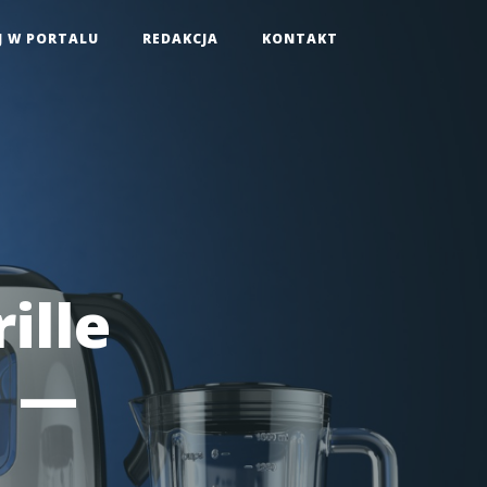
J W PORTALU
REDAKCJA
KONTAKT
ille
u —