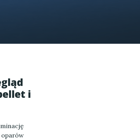
egląd
ellet i
iminację
e oparów