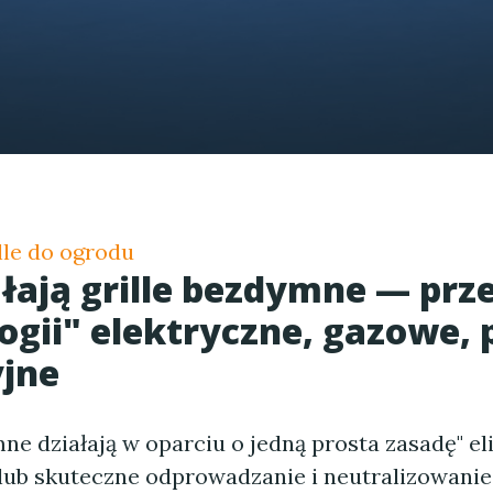
lle do ogrodu
ałają grille bezdymne — prz
ogii" elektryczne, gazowe, p
jne
ne działają w oparciu o jedną prosta zasadę" el
lub skuteczne odprowadzanie i neutralizowani