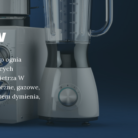
w
go ognia
ących
wietrza W
yczne, gazowe,
ątem dymienia,