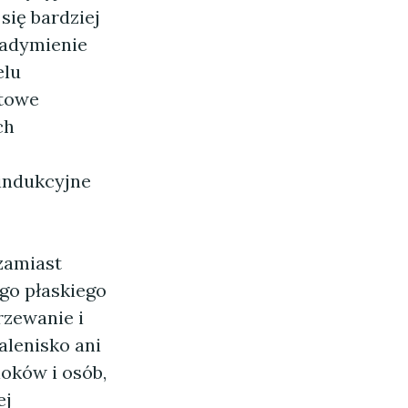
się bardziej
zadymienie
elu
etowe
ch
/indukcyjne
zamiast
go płaskiego
rzewanie i
alenisko ani
loków i osób,
ej