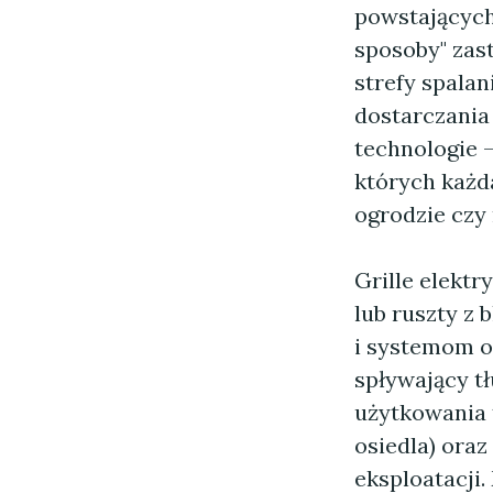
powstających 
sposoby" zast
strefy spala
dostarczania 
technologie —
których każd
ogrodzie czy 
Grille elektr
lub ruszty z 
i systemom o
spływający tł
użytkowania 
osiedla) oraz
eksploatacji