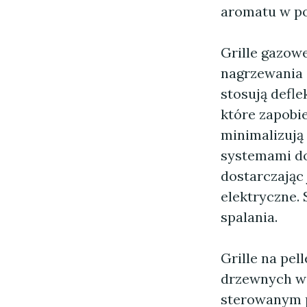
aromatu w po
Grille gazowe
nagrzewania 
stosują defle
które zapobi
minimalizują
systemami do
dostarczając 
elektryczne.
spalania.
Grille na pel
drzewnych w
sterowanym p