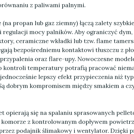
równaniu z paliwami palnymi.
 (na propan lub gaz ziemny) łączą zalety szybki
i regulacji mocy palników. Aby ograniczyć dym,
ktory, ceramiczne wkładki lub tzw. flame tamer
egają bezpośredniemu kontaktowi tłuszczu z pł
 przypalenia oraz flare-upy. Nowoczesne model
 kontroli temperatury potrafią pracować niem
jednocześnie lepszy efekt przypieczenia niż typ
 Są dobrym kompromisem między smakiem a czy
let opierają się na spalaniu sprasowanych pelle
 komorze z kontrolowanym dopływem powietrz
rzez podajnik ślimakowy i wentylator. Dzięki 