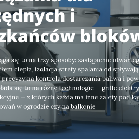
zędnych i
zkańców blokó
iąga się to na trzy sposoby: zastąpienie otwarte
łem ciepła, izolacja strefy spalania od spływaj
 precyzyjna kontrola dostarczania paliwa i po
łada się to na różne technologie — grille elektr
dukcyjne — z których każda ma inne zalety pod k
owań w ogrodzie czy na balkonie