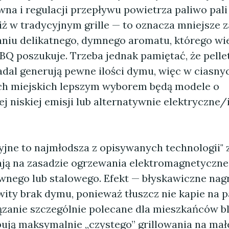
a i regulacji przepływu powietrza paliwo pali 
iż w tradycyjnym grille — to oznacza mniejsze 
niu delikatnego, dymnego aromatu, którego wi
BQ poszukuje. Trzeba jednak pamiętać, że pell
adal generują pewne ilości dymu, więc w ciasny
ch miejskich lepszym wyborem będą modele o
j niskiej emisji lub alternatywnie elektryczne
cyjne to najmłodsza z opisywanych technologii" 
łają na zasadzie ogrzewania elektromagnetyczne
iwnego lub stalowego. Efekt — błyskawiczne nag
ity brak dymu, ponieważ tłuszcz nie kapie na p
iązanie szczególnie polecane dla mieszkańców b
bują maksymalnie „czystego” grillowania na mał