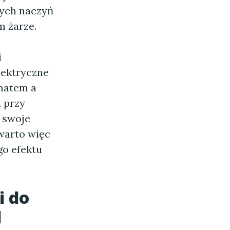
nych naczyń
m żarze.
i
lektryczne
omatem a
 przy
 swoje
 warto więc
o efektu
i do
d