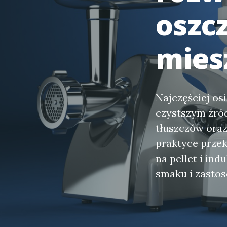
oszc
mies
Najczęściej os
czystszym źród
tłuszczów oraz
praktyce przek
na pellet i in
smaku i zastos