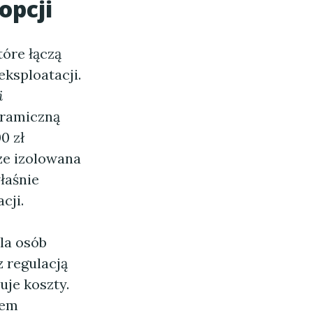
opcji
tóre łączą
ksploatacji.
i
eramiczną
0 zł
ze izolowana
łaśnie
cji.
la osób
 regulacją
uje koszty.
mem