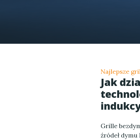
Najlepsze gri
Jak dzi
technol
indukcy
Grille bezdym
źródeł dymu 