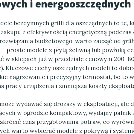
wych i energooszczędnych 
ele bezdymnych grilli dla oszczędnych to te, k
y zakupu z efektywnością energetyczną podczas e
z rozwiązania budżetowego, warto zacząć od
grill
— proste modele z płytą żeliwną lub powłoką c
ć w sklepach już w przedziale cenowym 200–80
ie). Kluczowe cechy oszczędnych modeli to dobr
ie nagrzewanie i precyzyjny termostat, bo to w
s pracy urządzenia i zmniejsza koszty eksploata
 może wydawać się droższy w eksploatacji, ale d
ujących w ogrodzie kompaktowy, wydajny palnik z
 skrócić czas przygotowania potraw, co wyrówn
ych warto wybierać modele z pokrywą i syste