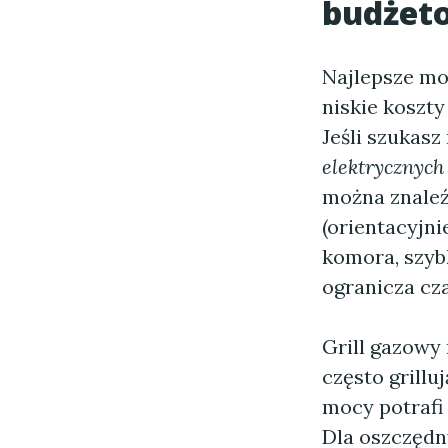
budżeto
Najlepsze mod
niskie koszt
Jeśli szukas
elektrycznych
można znaleź
(orientacyjn
komora, szybk
ogranicza cza
Grill gazowy
często grill
mocy potrafi
Dla oszczędn