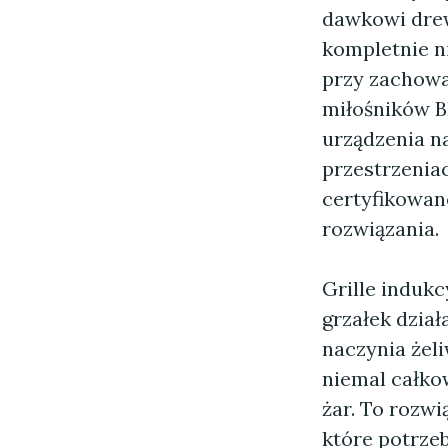
dawkowi drewn
kompletnie n
przy zachowa
miłośników B
urządzenia n
przestrzenia
certyfikowane
rozwiązania.
Grille induk
grzałek dzia
naczynia żel
niemal całkow
żar. To rozw
które potrze