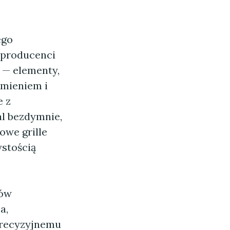
ego
 producenci
s — elementy,
omieniem i
e z
al bezdymnie,
owe grille
stością
tów
a,
precyzyjnemu