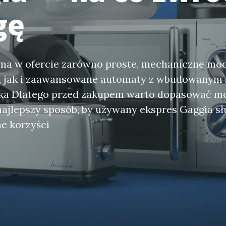
gę
ma w ofercie zarówno proste, mechaniczne mod
i, jak i zaawansowane automaty z wbudowany
eka Dlatego przed zakupem warto dopasować mo
najlepszy sposób, by używany ekspres Gaggia słu
e korzyści