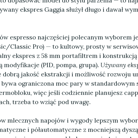
o dopasować model do stylu parzenia — to naj
żywany ekspres Gaggia służył długo i dawał wy
tów espresso najczęściej polecanym wyborem je
sic/Classic Pro) — to kultowy, prosty w serwis
lny ekspres z 58 mm portafiltrem i konstrukcją
ą modyfikacje (PID, pompa, grupa).
Używany eks
e dobrą jakość ekstrakcji i możliwość rozwoju u
ą bywa ograniczona moc pary w standardowym s
termobloku, więc jeśli codziennie planujesz cap
ach, trzeba to wziąć pod uwagę.
ków mlecznych napojów i wygody lepszym wybo
atyczne i półautomatyczne z mocniejszą dyszą