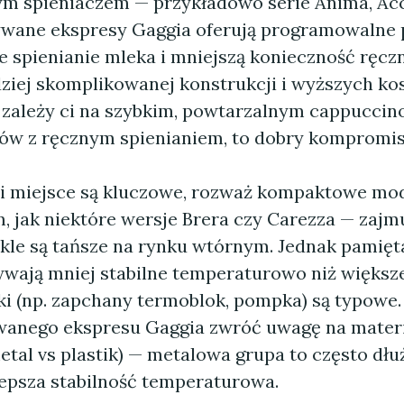
m spieniaczem — przykładowo serie Anima, Ac
żywane ekspresy Gaggia oferują programowalne 
 spienianie mleka i mniejszą konieczność ręczn
ziej skomplikowanej konstrukcji i wyższych ko
i zależy ci na szybkim, powtarzalnym cappuccin
w z ręcznym spienianiem, to dobry kompromis
t i miejsce są kluczowe, rozważ kompaktowe mod
, jak niektóre wersje Brera czy Carezza — zajm
kle są tańsze na rynku wtórnym. Jednak pamięta
ywają mniej stabilne temperaturowo niż większe 
ki (np. zapchany termoblok, pompka) są typowe.
anego ekspresu Gaggia zwróć uwagę na materia
metal vs plastik) — metalowa grupa to często dłu
lepsza stabilność temperaturowa.