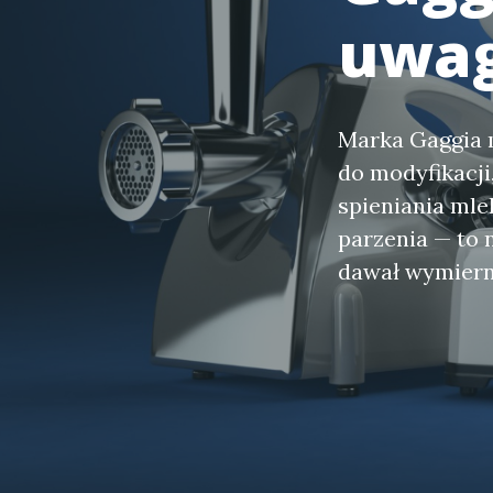
uwa
Marka Gaggia 
do modyfikacj
spieniania ml
parzenia — to 
dawał wymiern