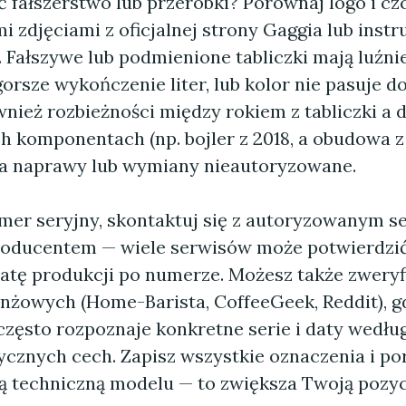
 fałszerstwo lub przeróbki? Porównaj logo i cz
 zdjęciami z oficjalnej strony Gaggia lub instr
 Fałszywe lub podmienione tabliczki mają luźni
rsze wykończenie liter, lub kolor nie pasuje do
nież rozbieżności między rokiem z tabliczki a 
 komponentach (np. bojler z 2018, a obudowa z
a naprawy lub wymiany nieautoryzowane.
umer seryjny, skontaktuj się z autoryzowanym 
roducentem — wiele serwisów może potwierdzić
datę produkcji po numerze. Możesz także zwery
anżowych (Home-Barista, CoffeeGeek, Reddit), g
często rozpoznaje konkretne serie i daty wedłu
ycznych cech. Zapisz wszystkie oznaczenia i po
 techniczną modelu — to zwiększa Twoją pozyc