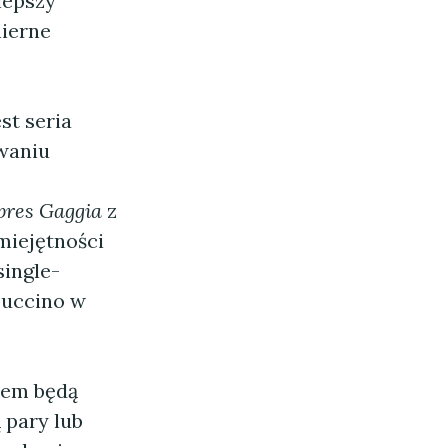
lepszy
mierne
st seria
owaniu
pres Gaggia
z
miejętności
ingle-
puccino w
rem będą
 pary lub