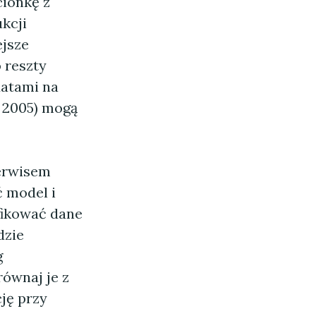
cionkę z
ukcji
ejsze
 reszty
datami na
 2005) mogą
serwisem
 model i
fikować dane
dzie
g
równaj je z
ję przy