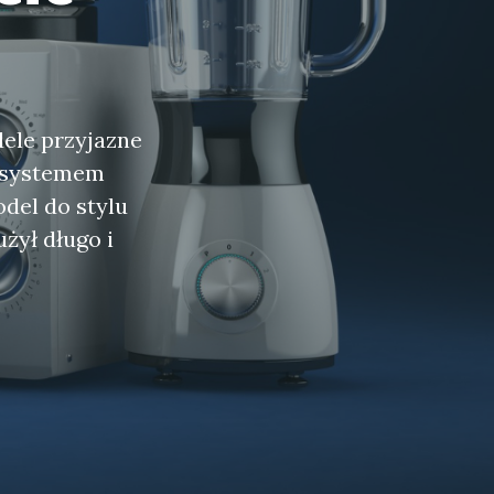
ele przyjazne
m systemem
del do stylu
żył długo i