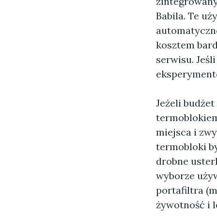
zintegrowany
Babila. Te u
automatyczne
kosztem bard
serwisu. Jeśl
eksperymentó
Jeżeli budże
termoblokiem
miejsca i zwy
termobloki b
drobne uster
wyborze używ
portafiltra (
żywotność i 