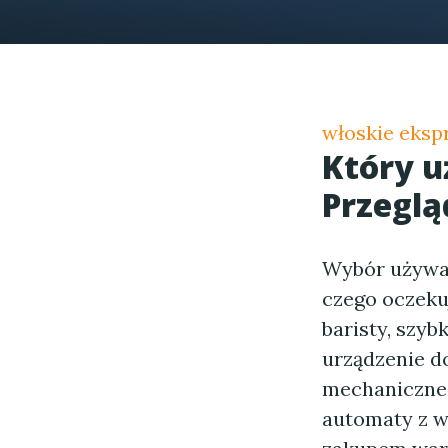
włoskie eksp
Który 
Przeglą
Wybór używan
czego oczeku
baristy, szy
urządzenie d
mechaniczne 
automaty z w