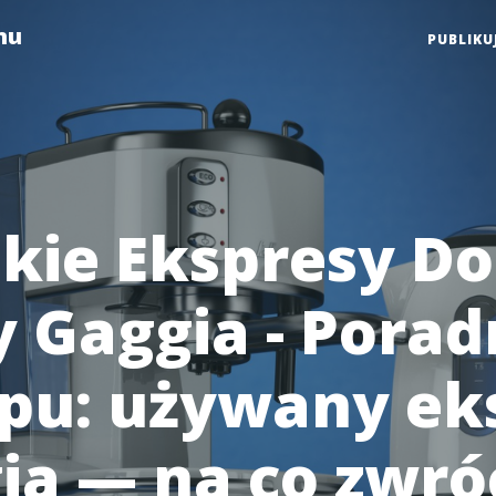
mu
PUBLIKU
kie Ekspresy Do
 Gaggia - Porad
pu: używany ek
ia — na co zwró