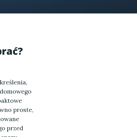
brać?
reślenia,
ie domowego
mpaktowe
ówno proste,
nsowane
go przed