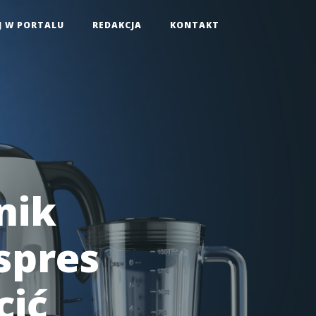
J W PORTALU
REDAKCJA
KONTAKT
nik
spres
cić