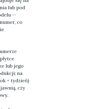
jduje się na
nia lub pod
odelu —
 numer, co
ie
numerze
płytce
ze lub jego
dukcji; na
ok + tydzień)
ujawnią, czy
owy.