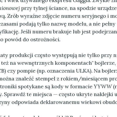
ć i wiek używanego ekspresu Gaggia. Zwykle zna
mionowej
przy tylnej ściance, na spodzie urządze
wą. Zrób wyraźne zdjęcie numeru seryjnego i m
zasami podają tylko nazwę modelu, a nie pełny
fikację. Jeśli numeru brakuje lub jest podejrzan
to powód do ostrożności.
aty produkcji często występują nie tylko przy 
e też na wewnętrznych komponentach" bojlerze, 
CB) czy pompie (np. oznaczenia ULKA). Na bojler
można znaleźć stempel z rokiem/miesiącem pro
ktroniki spotykane są kody w formacie
YYWW
(r
y. Sprawdź te miejsca — często ukryte naklejki 
zyny odpowiada deklarowanemu wiekowi obud