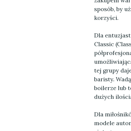
zakupem wart
sposób, by u
korzyści.
Dla entuzjas
Classic (Clas
półprofesjona
umożliwiając
tej grupy daj
baristy. Wad
boilerze lub 
dużych ilości
Dla miłośni
modele autom