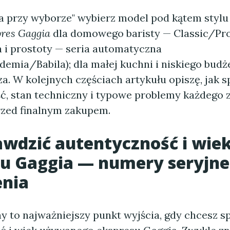
a przy wyborze" wybierz model pod kątem stylu 
res Gaggia
dla domowego baristy — Classic/Pro;
a i prostoty — seria automatyczna
emia/Babila); dla małej kuchni i niskiego budż
a. W kolejnych częściach artykułu opiszę, jak 
ć, stan techniczny i typowe problemy każdego z
zed finalnym zakupem.
awdzić autentyczność i wie
u Gaggia — numery seryjne 
enia
y to najważniejszy punkt wyjścia, gdy chcesz s