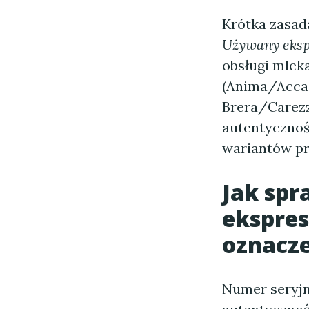
Krótka zasad
Używany eksp
obsługi mlek
(Anima/Accad
Brera/Carezz
autentycznoś
wariantów pr
Jak spr
ekspres
oznacz
Numer seryjn