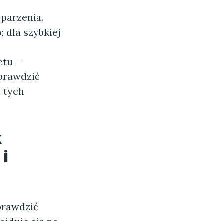
parzenia.
 dla szybkiej
etu —
sprawdzić
 tych
k
i
prawdzić