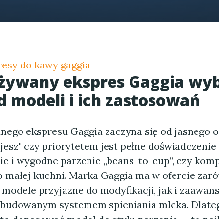
resy do kawy gaggia
używany ekspres Gaggia wy
d modeli i ich zastosowań
ego ekspresu Gaggia zaczyna się od jasnego ok
jesz" czy priorytetem jest pełne doświadczen
bkie i wygodne parzenie „beans-to-cup”, czy ko
o małej kuchni. Marka Gaggia ma w ofercie zar
modele przyjazne do modyfikacji, jak i zaawa
budowanym systemem spieniania mleka. Dlate