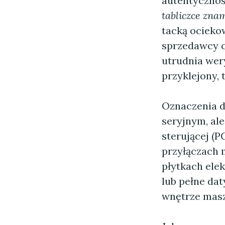
autentycznoś
tabliczce zna
tacką ocieko
sprzedawcy c
utrudnia wery
przyklejony, 
Oznaczenia d
seryjnym, al
sterującej (P
przyłączach 
płytkach ele
lub pełne dat
wnętrze mas