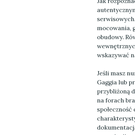
Jak rozpoznać
autentycznymi
serwisowych.
mocowania, go
obudowy. Rów
wewnętrznych
wskazywać n
Jeśli masz n
Gaggia lub p
przybliżoną 
na forach br
społeczność 
charakteryst
dokumentacją