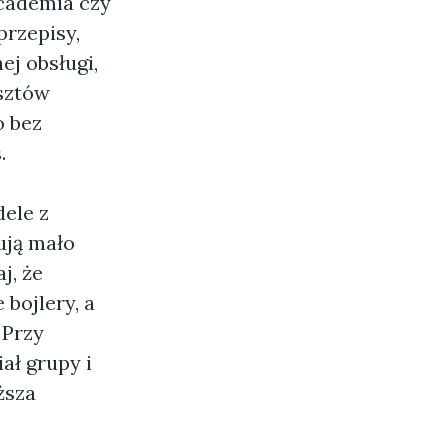
cademia czy
przepisy,
ej obsługi,
sztów
o bez
.
ele z
ują mało
j, że
bojlery, a
 Przy
ł grupy i
ższa