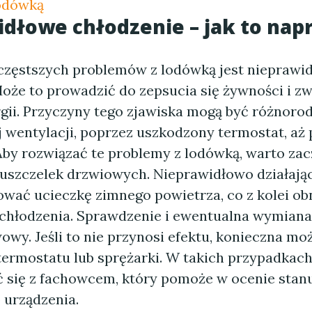
odówką
dłowe chłodzenie – jak to nap
częstszych problemów z lodówką jest nieprawi
Może to prowadzić do zepsucia się żywności i z
gii. Przyczyny tego zjawiska mogą być różnoro
 wentylacji, poprzez uszkodzony termostat, aż
 Aby rozwiązać te problemy z lodówką, warto zac
uszczelek drzwiowych. Nieprawidłowo działając
ać ucieczkę zimnego powietrza, co z kolei ob
chłodzenia. Sprawdzenie i ewentualna wymiana
wy. Jeśli to nie przynosi efektu, konieczna mo
termostatu lub sprężarki. W takich przypadkac
 się z fachowcem, który pomoże w ocenie stan
 urządzenia.