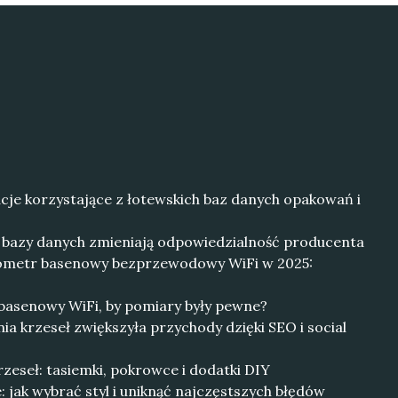
kacje korzystające z łotewskich baz danych opakowań i
k bazy danych zmieniają odpowiedzialność producenta
mometr basenowy bezprzewodowy WiFi w 2025:
basenowy WiFi, by pomiary były pewne?
ia krzeseł zwiększyła przychody dzięki SEO i social
eseł: tasiemki, pokrowce i dodatki DIY
 jak wybrać styl i uniknąć najczęstszych błędów