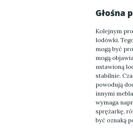
Głośna p
Kolejnym pro
lodówki. Tego
mogą być pro
mogą objawia
ustawioną lo
stabilnie. C
powodują dod
innymi mebla
wymaga napra
sprężarkę, r
być oznaką p