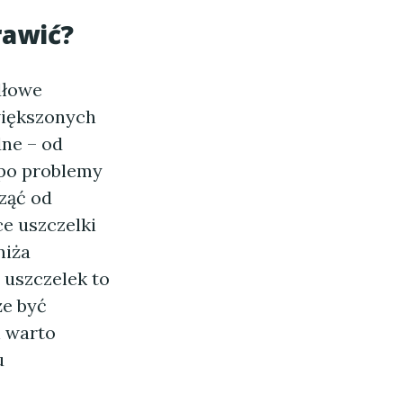
rawić?
dłowe
większonych
dne – od
 po problemy
ząć od
e uszczelki
niża
 uszczelek to
że być
h warto
u