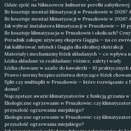
Gdzie zjeść na Nikiszowcu: kulinarne perełki zabytkowej 
Ile kosztuje montaż klimatyzacji w Pruszkowie w 2026? A
Ile kosztuje montaż klimatyzacji w Pruszkowie w 2026? A
Jak wybrać instalatora klimatyzacji w Pruszkowie — 10 p
Ile kosztuje klimatyzacja w Pruszkowie i okolicach? Cen
Poradnik zakupu: używany ekspres Gaggia — na co zwró
Jak kalibrować młynek i Gaggia dla idealnej ekstrakcji
Materiały i mechanizmy łóżek składanych — co wpływa n
Łóżka składane vs rozkładane: różnice, zalety i wady
Łóżka chowane w szafie do kawalerki – 10 praktycznych
Prawo i normy bezpieczeństwa dotyczące łóżek chowany
Split czy multisplit w Pruszkowie — które rozwiązanie z 
domu?
Najczęstsze awarie klimatyzatorów z funkcją grzania w P
Ekologiczne ogrzewanie w Pruszkowie: czy klimatyzator 
przyszłość ogrzewania miejskiego?
Ekologiczne ogrzewanie w Pruszkowie: czy klimatyzator 
przyszłość ogrzewania miejskiego?