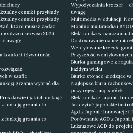
dzielnicy
Wypożyczalnia krzeseł — c
ktualny cennik i przykłady
uwagę
ktualny cennik i przykłady
Multimedia w edukacji: Now
ytań, które musisz zadać
Mobilne multimedia i BYOD
y montażu i serwisu 2026
Elektronika w nauczaniu: 
cić uwagę
Dostosowanie nauczania el
Wentylowane krzesła gamin
a komfort i żywotność
Przyszłość wentylowanych 
Biurka gamingowe z regula
 rozwiązań
każdym wieku
ch w szafie
Biurko stojąco-siedzące vs
funkcją grzania wybrać dla
Najlepsze biura rachunkow
przy rejestracji spółek
ruszkowie i jak ich uniknąć
Elektronika z Japonii: Inno
z funkcją grzania to
Jak czytać japońskie instru
Agd z Japonii: Innowacje 
z funkcją grzania to
Porównanie AGD z Japonii 
Luksusowe AGD do projekto