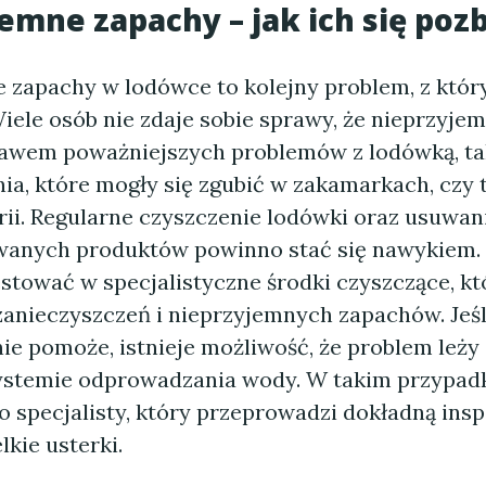
emne zapachy – jak ich się poz
 zapachy w lodówce to kolejny problem, z któr
iele osób nie zdaje sobie sprawy, że nieprzyje
awem poważniejszych problemów z lodówką, ta
nia, które mogły się zgubić w zakamarkach, czy
erii. Regularne czyszczenie lodówki oraz usuwan
wanych produktów powinno stać się nawykiem.
stować w specjalistyczne środki czyszczące, k
zanieczyszczeń i nieprzyjemnych zapachów. Jeśl
ie pomoże, istnieje możliwość, że problem leży g
ystemie odprowadzania wody. W takim przypadk
o specjalisty, który przeprowadzi dokładną insp
kie usterki.