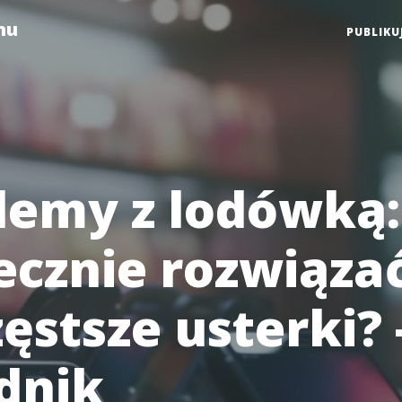
mu
PUBLIKU
lemy z lodówką:
ecznie rozwiąza
ęstsze usterki? 
dnik