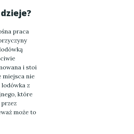
 dzieje?
ośna praca
 przyczyny
 lodówką
ściwie
mowana i stoi
 miejsca nie
ę lodówka z
jnego, które
 przez
ieważ może to