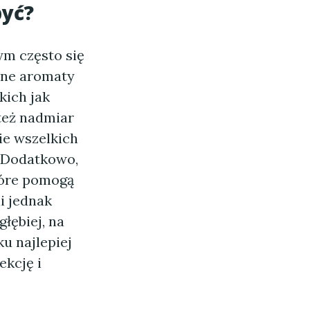
być?
ym często się
mne aromaty
kich jak
 też nadmiar
ie wszelkich
 Dodatkowo,
tóre pomogą
i jednak
łębiej, na
u najlepiej
ekcję i