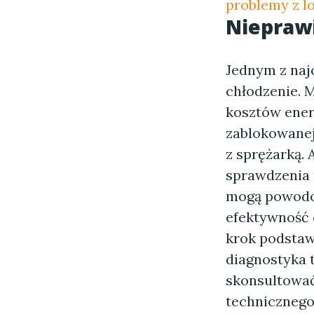
problemy z l
Nieprawi
Jednym z naj
chłodzenie. 
kosztów ener
zablokowanej
z sprężarką.
sprawdzenia 
mogą powodow
efektywność 
krok podstawo
diagnostyka 
skonsultować
technicznego