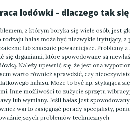
raca lodówki – dlaczego tak się
blemem, z którym boryka się wiele osób, jest gł
 rodzaju hałas może być niezwykle irytujący, a
zaiczne lub znacznie poważniejsze. Problemy z
ć się drganiami, które spowodowane są niewła
dówką. Należy upewnić się, że jest ona wypozio
zasem warto również sprawdzić, czy nieoczywiste
atkowego hałasu. Może to być np. stykająca si
mi. Inne możliwości to zużycie sprzętu wibracy
wy lub wymiany. Jeśli hałas jest spowodowany
ównież warto zasięgnąć porady specjalisty, pon
oważniejszych problemów technicznych.