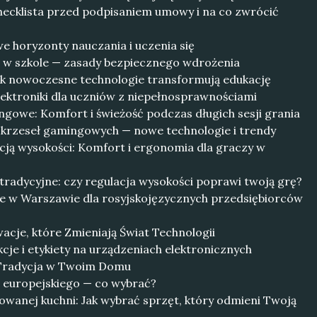
hecklista przed podpisaniem umowy i na co zwrócić
e horyzonty nauczania i uczenia się
 w szkole — zasady bezpiecznego wdrożenia
Jak nowoczesne technologie transformują edukację
ektroniki dla uczniów z niepełnosprawnościami
gowe: Komfort i świeżość podczas długich sesji grania
krzeseł gamingowych — nowe technologie i trendy
cją wysokości: Komfort i ergonomia dla graczy w
 tradycyjne: czy regulacja wysokości poprawi twoją grę?
e w Warszawie dla rosyjskojęzycznych przedsiębiorców
wacje, które Zmieniają Świat Technologii
kcje i etykiety na urządzeniach elektronicznych
i Tradycja w Twoim Domu
i europejskiego — co wybrać?
wanej kuchni: Jak wybrać sprzęt, który odmieni Twoją