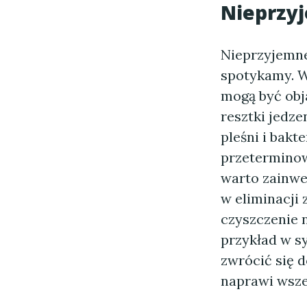
Nieprzyj
Nieprzyjemne
spotykamy. W
mogą być obj
resztki jedze
pleśni i bakt
przetermino
warto zainwe
w eliminacji 
czyszczenie n
przykład w s
zwrócić się d
naprawi wszel