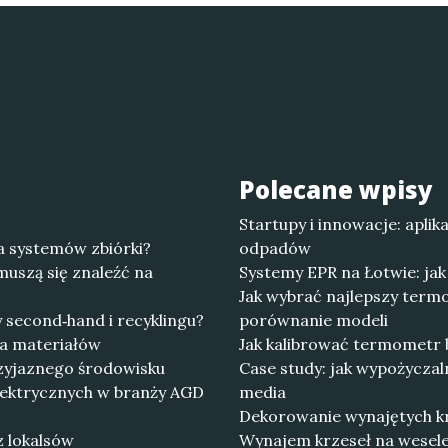
Polecane wpisy
Startupy i innowacje: apli
a systemów zbiórki?
odpadów
uszą się znaleźć na
Systemy EPR na Łotwie: ja
Jak wybrać najlepszy ter
 second‑hand i recyklingu?
porównanie modeli
cja materiałów
Jak kalibrować termometr 
rzyjaznego środowisku
Case study: jak wypożyczaln
lektrycznych w branży AGD
media
Dekorowanie wynajętych krz
z lokalsów
Wynajem krzeseł na wesele: