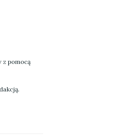
ny z pomocą
dakcją.