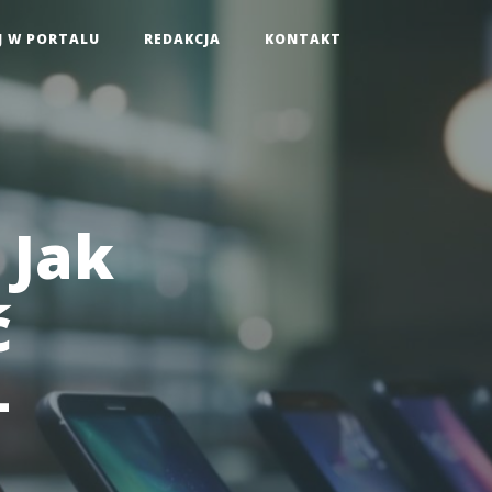
J W PORTALU
REDAKCJA
KONTAKT
 Jak
ć
-