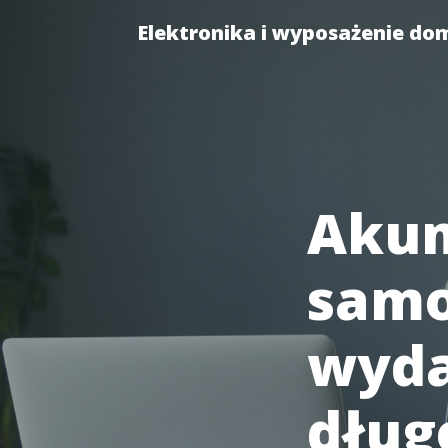
Elektronika i wyposażenie do
Akum
samo
wyda
dług