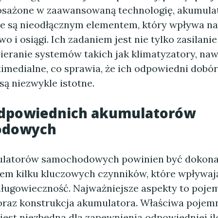
osażone w zaawansowaną technologię, akumula
 są nieodłącznym elementem, który wpływa na
o i osiągi. Ich zadaniem jest nie tylko zasilanie
ieranie systemów takich jak klimatyzatory, naw
imedialne, co sprawia, że ich odpowiedni dobór
są niezwykle istotne.
dpowiednich akumulatorów
odowych
latorów samochodowych powinien być dokona
em kilku kluczowych czynników, które wpływają
długowieczność. Najważniejsze aspekty to poje
raz konstrukcja akumulatora. Właściwa pojem
est niezbędna dla zapewnienia odpowiedniej ilo