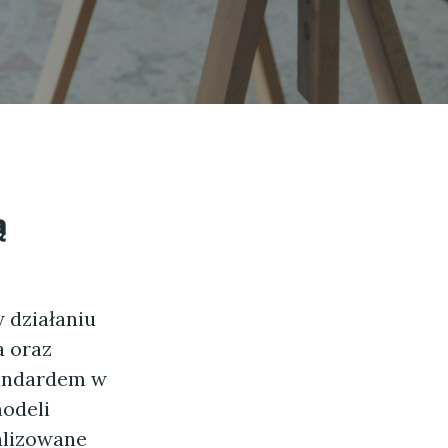
ą
 działaniu
a oraz
standardem w
odeli
alizowane