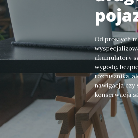
poja
Od prostych mo
wyspecjalizow
akumulatory s
wygodę, bezpie
rozrusznika, a
nawigacja czy 
konserwacja są