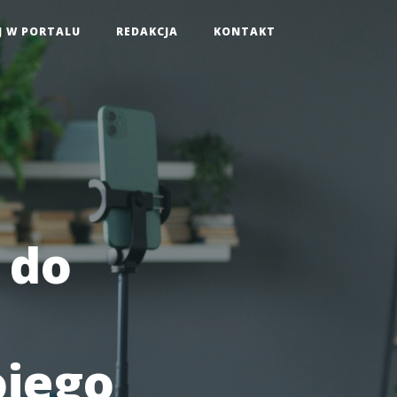
J W PORTALU
REDAKCJA
KONTAKT
 do
ojego