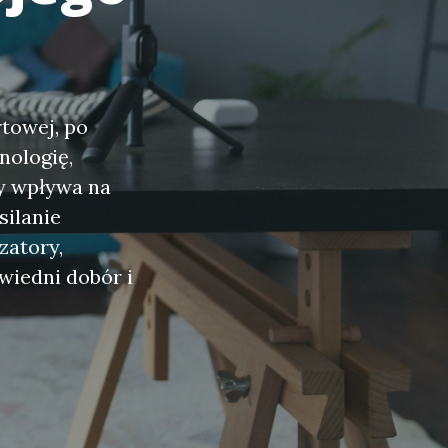
towej, po
ologię,
y wpływa na
silanie
zatory,
wiedni dobór i