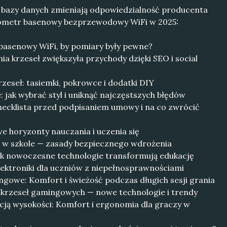
k bazy danych zmieniają odpowiedzialność producenta
mometr basenowy bezprzewodowy WiFi w 2025:
basenowy WiFi, by pomiary były pewne?
ia krzeseł zwiększyła przychody dzięki SEO i social
eseł: tasiemki, pokrowce i dodatki DIY
 jak wybrać styl i uniknąć najczęstszych błędów
hecklista przed podpisaniem umowy i na co zwrócić
e horyzonty nauczania i uczenia się
 w szkole — zasady bezpiecznego wdrożenia
Jak nowoczesne technologie transformują edukację
ektroniki dla uczniów z niepełnosprawnościami
gowe: Komfort i świeżość podczas długich sesji grania
krzeseł gamingowych — nowe technologie i trendy
cją wysokości: Komfort i ergonomia dla graczy w