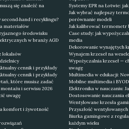
uszą się znaleźć na
Systemy EPR na Łotwie: ja
Jak wybrać najlepszy ter
 second‑hand i recyklingu?
porównanie modeli
cja materiałów
Jak kalibrować termometr 
rzyjaznego środowisku
Case study: jak wypożyczaln
lektrycznych w branży AGD
media
Dekorowanie wynajętych krz
z lokalsów
Wynajem krzeseł na wesele:
dzielnicy
Wypożyczalnia krzeseł — c
ktualny cennik i przykłady
uwagę
ktualny cennik i przykłady
Multimedia w edukacji: Now
ytań, które musisz zadać
Mobilne multimedia i BYOD
y montażu i serwisu 2026
Elektronika w nauczaniu: 
cić uwagę
Dostosowanie nauczania el
Wentylowane krzesła gamin
a komfort i żywotność
Przyszłość wentylowanych 
Biurka gamingowe z regula
 rozwiązań
każdym wieku