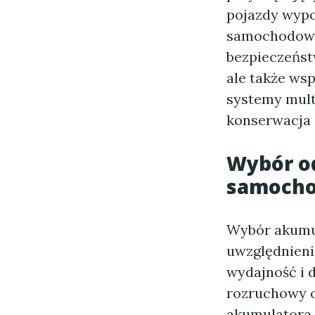
pojazdy wyp
samochodowe
bezpieczeństw
ale także wsp
systemy mult
konserwacja 
Wybór o
samoch
Wybór akumu
uwzględnieni
wydajność i 
rozruchowy o
akumulatora j