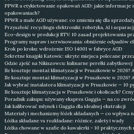
PPWR a etykietowanie opakowań AGD: jakie informacje m
opakowaniach?
PPWR a małe AGD używane: co zmienia się dla sprzedaży
Przyszłość recyclingu elektroniki: robotyka, AI i separa
Eco-design w produkcji RTV: 10 zasad projektowania p
Programy napraw i serwisowania: obniżenie odpadów e
Krok po kroku: wdrożenie ISO 14001 w fabryce AGD
Sekretne knajpki Katowic: ukryte miejsca polecane prze
Gdzie zjeść na Nikiszowcu: kulinarne perełki zabytkowej 
Ile kosztuje montaż klimatyzacji w Pruszkowie w 2026? A
Ile kosztuje montaż klimatyzacji w Pruszkowie w 2026? A
Jak wybrać instalatora klimatyzacji w Pruszkowie — 10 p
Ile kosztuje klimatyzacja w Pruszkowie i okolicach? Cen
Poradnik zakupu: używany ekspres Gaggia — na co zwró
Jak kalibrować młynek i Gaggia dla idealnej ekstrakcji
Materiały i mechanizmy łóżek składanych — co wpływa n
Łóżka składane vs rozkładane: różnice, zalety i wady
Łóżka chowane w szafie do kawalerki – 10 praktycznych