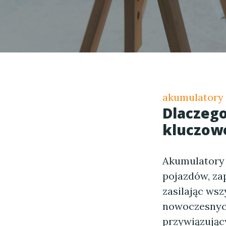
akumulatory
Dlaczeg
kluczowe
Akumulatory 
pojazdów, za
zasilając wsz
nowoczesnyc
przywiązując