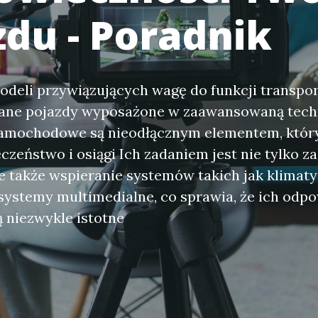
zdu - Poradnik
deli przywiązujących wagę do funkcji transpor
ane pojazdy wyposażone w zaawansowaną techn
amochodowe są nieodłącznym elementem, któr
czeństwo i osiągi Ich zadaniem jest nie tylko za
le także wspieranie systemów takich jak klimaty
systemy multimedialne, co sprawia, że ich odpo
 niezwykle istotne