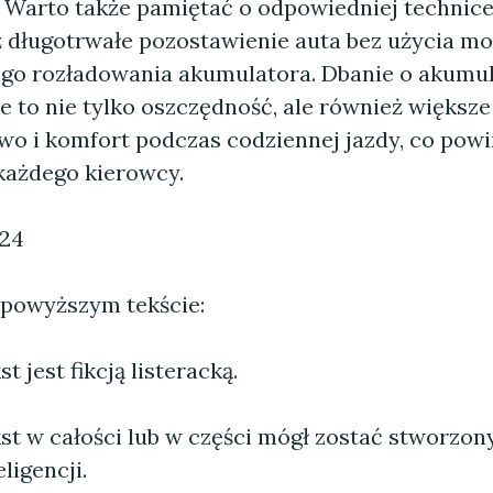
 Warto także pamiętać o odpowiedniej technic
ż długotrwałe pozostawienie auta bez użycia m
go rozładowania akumulatora. Dbanie o akumu
to nie tylko oszczędność, ale również większe
wo i komfort podczas codziennej jazdy, co pow
każdego kierowcy.
024
 powyższym tekście:
 jest fikcją listeracką.
st w całości lub w części mógł zostać stworzo
ligencji.