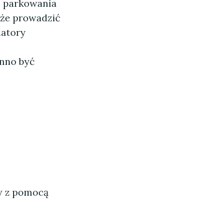
e parkowania
oże prowadzić
latory
inno być
ny z pomocą