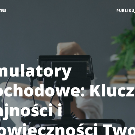
mu
PUBLIKU
ulatory
chodowe: Klucz
jności i
owieczności Tw