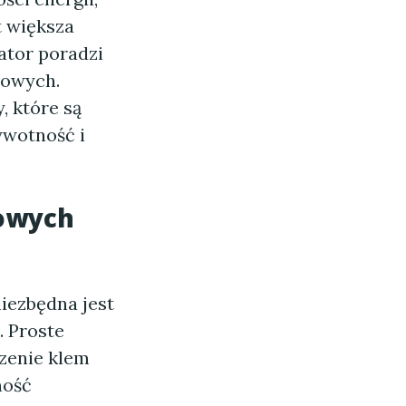
 większa
ator poradzi
dowych.
, które są
ywotność i
owych
iezbędna jest
. Proste
czenie klem
ność