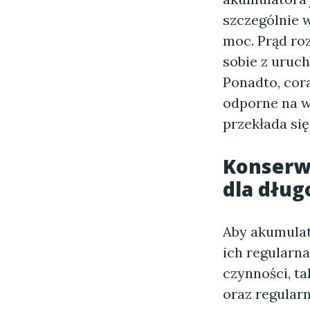
szczególnie 
moc. Prąd roz
sobie z uruc
Ponadto, cora
odporne na w
przekłada się
Konserw
dla dług
Aby akumulat
ich regularn
czynności, ta
oraz regular