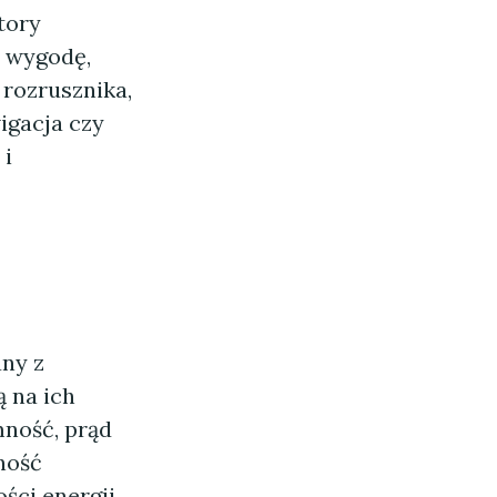
tory
 wygodę,
 rozrusznika,
igacja czy
 i
ny z
 na ich
mność, prąd
ność
ści energii,